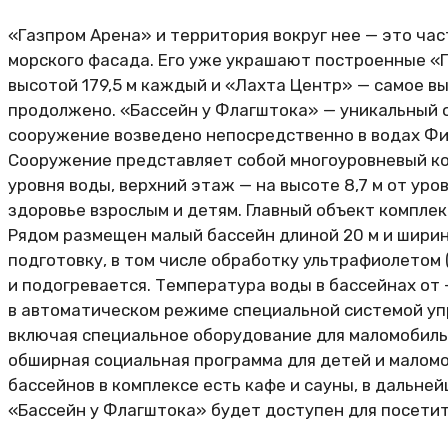
«Газпром Арена» и территория вокруг нее — это ча
морского фасада. Его уже украшают построенные «
высотой 179,5 м каждый и «Лахта Центр» — самое в
продолжено. «Бассейн у Флагштока» — уникальный 
сооружение возведено непосредственно в водах Фин
Сооружение представляет собой многоуровневый к
уровня воды, верхний этаж — на высоте 8,7 м от уро
здоровье взрослым и детям. Главный объект комплек
Рядом размещен малый бассейн длиной 20 м и ширин
подготовку, в том числе обработку ультрафиолетом 
и подогревается. Температура воды в бассейнах от
в автоматическом режиме специальной системой уп
включая специальное оборудование для маломобиль
обширная социальная программа для детей и малом
бассейнов в комплексе есть кафе и сауны, в дальне
«Бассейн у Флагштока» будет доступен для посетит