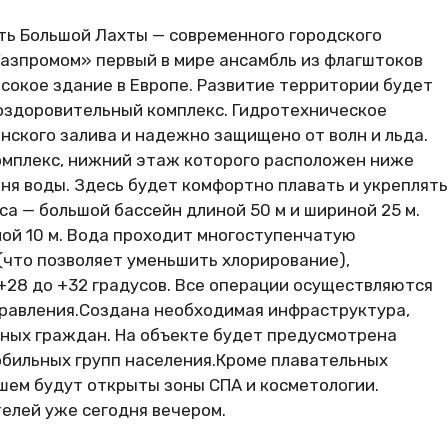
сть Большой Лахты — современного городского
Газпромом» первый в мире ансамбль из флагштоков
ысокое здание в Европе. Развитие территории будет
оздоровительный комплекс. Гидротехническое
ского залива и надежно защищено от волн и льда.
омплекс, нижний этаж которого расположен ниже
вня воды. Здесь будет комфортно плавать и укреплять
са — большой бассейн длиной 50 м и шириной 25 м.
ой 10 м. Вода проходит многоступенчатую
(что позволяет уменьшить хлорирование),
 +28 до +32 градусов. Все операции осуществляются
равления.Создана необходимая инфраструктура,
ных граждан. На объекте будет предусмотрена
обильных групп населения.Кроме плавательных
йшем будут открыты зоны СПА и косметологии.
елей уже сегодня вечером.